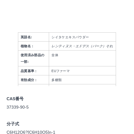
英語名:
シイタケエキスパウダー
植物名：
レンティヌス・エドデス
（
バーク
）
それ
使用済み部品の
全体
一部:
品質基準：
EUファーマ
有効成分：
多糖類
仕様：
多糖類 >10%-30% (紫外線)
CAS番号
37339-90-5
分子式
C6H12O6?[C6H10O5]n-1