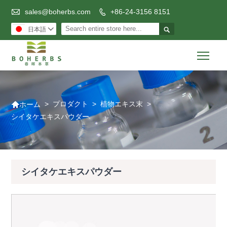

sales@boherbs.com
+86-24-3156 8151


日本語

Togg

>
プロダクト
>
植物エキス末
>
ホーム
シイタケエキスパウダー
シイタケエキスパウダー