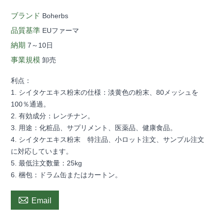
ブランド
Boherbs
品質基準
EUファーマ
納期
7～10日
事業規模
卸売
利点：
1. シイタケエキス粉末の仕様：淡黄色の粉末、80メッシュを
100％通過。
2. 有効成分：レンチナン。
3. 用途：化粧品、サプリメント、医薬品、健康食品。
4. シイタケエキス粉末 特注品、小ロット注文、サンプル注文
に対応しています。
5. 最低注文数量：25kg
6. 梱包：ドラム缶またはカートン。

Email