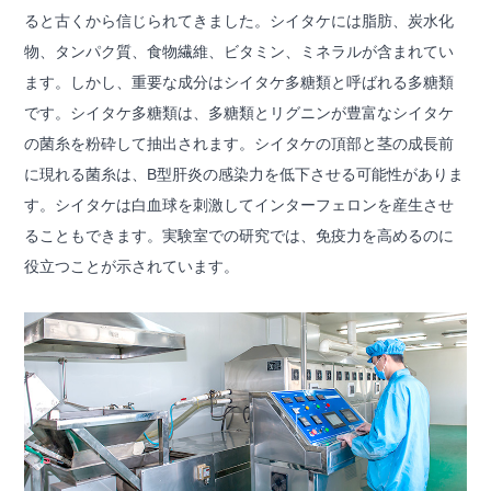
ると古くから信じられてきました。シイタケには脂肪、炭水化
物、タンパク質、食物繊維、ビタミン、ミネラルが含まれてい
ます。しかし、重要な成分はシイタケ多糖類と呼ばれる多糖類
です。シイタケ多糖類は、多糖類とリグニンが豊富なシイタケ
の菌糸を粉砕して抽出されます。シイタケの頂部と茎の成長前
に現れる菌糸は、B型肝炎の感染力を低下させる可能性がありま
す。シイタケは白血球を刺激してインターフェロンを産生させ
ることもできます。実験室での研究では、免疫力を高めるのに
役立つことが示されています。